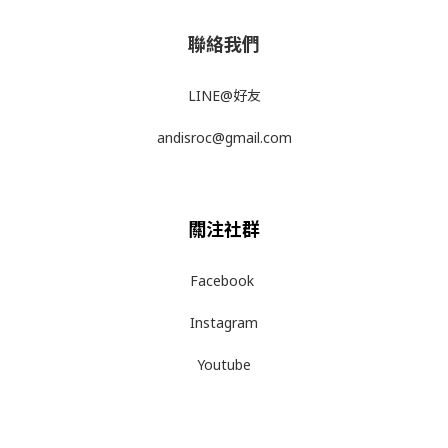
聯絡我們
LINE@好友
andisroc@gmail.com
關注社群
Facebook
Instagram
Youtube