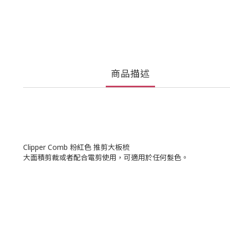
商品描述
Clipper Comb 粉紅色 推剪大板梳
大面積剪裁或者配合電剪使用，可適用於任何髮色。