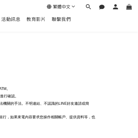
繁體中文
活動訊息
教育影片
聯繫我們
。
TM。
線進行確認。
法機關的手法。不明連結、不認識的LINE好友邀請或簡
給銀行，如果來電內容要求您操作相關帳戶、提供資料等，也