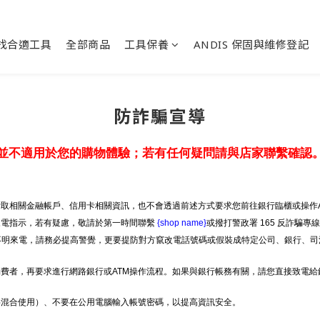
找合適工具
全部商品
工具保養
ANDIS 保固與維修登記
防詐騙宣導
並不適用於您的購物體驗；若有任何疑問請與店家聯繫確認
取相關金融帳戶、信用卡相關資訊，也不會透過前述方式要求您前往銀行臨櫃或操作A
來電指示，若有疑慮，敬請於第一時間聯繫
{shop name}
或撥打警政署 165 反詐騙專
等不明來電，請務必提高警覺，更要提防對方竄改電話號碼或假裝成特定公司、銀行、司
費者，再要求進行網路銀行或ATM操作流程。如果與銀行帳務有關，請您直接致電
字混合使用）、不要在公用電腦輸入帳號密碼，以提高資訊安全。