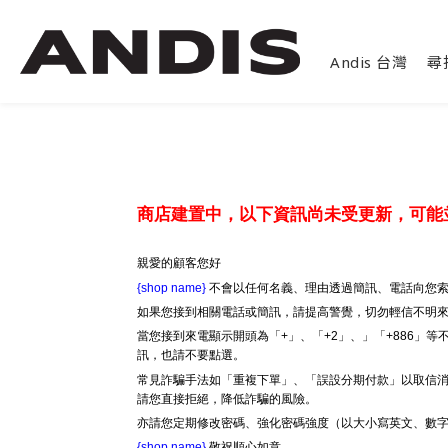
Andis 台灣
尋
商店建置中，以下資訊尚未受更新，可能
親愛的顧客您好
{shop name}
不會以任何名義、理由透過簡訊、電話向您索
如果您接到相關電話或簡訊，請提高警覺，切勿輕信不明
當您接到來電顯示開頭為「+」、「+2」、」「+886」
訊，也請不要點選。
常見詐騙手法如「重複下單」、「誤設分期付款」以取信消
請您直接拒絕，降低詐騙的風險。
亦請您定期修改密碼、強化密碼強度（以大小寫英文、數
{shop name}
敬祝順心如意